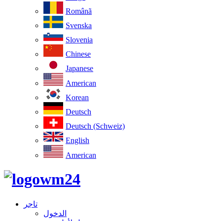
Românã
Svenska
Slovenia
Chinese
Japanese
American
Korean
Deutsch
Deutsch (Schweiz)
English
American
تاجر
الدخول