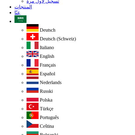
تسجيل لأول مرة
المنتجات
عنّا
Deutsch
Deutsch (Schweiz)
Italiano
English
Français
Español
Nederlands
Russki
Polska
Türkçe
Português
Ceština
Bulgarski