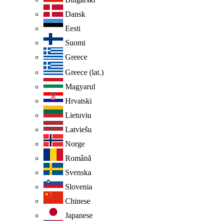
Dansk
Eesti
Suomi
Greece
Greece (lat.)
Magyarul
Hrvatski
Lietuviu
Latviešu
Norge
Românã
Svenska
Slovenia
Chinese
Japanese