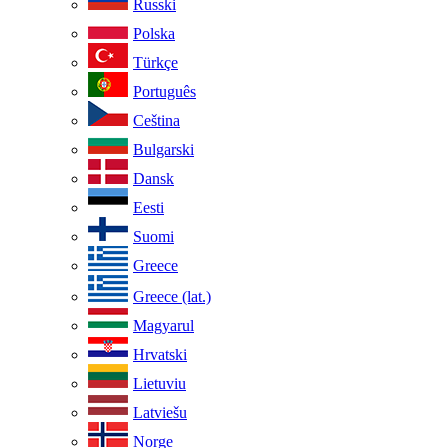
Russki
Polska
Türkçe
Português
Ceština
Bulgarski
Dansk
Eesti
Suomi
Greece
Greece (lat.)
Magyarul
Hrvatski
Lietuviu
Latviešu
Norge