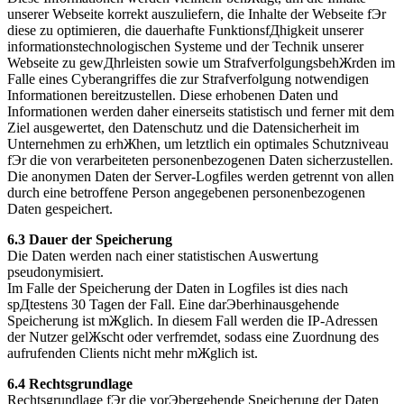
unserer Webseite korrekt auszuliefern, die Inhalte der Webseite fЭr
diese zu optimieren, die dauerhafte FunktionsfДhigkeit unserer
informationstechnologischen Systeme und der Technik unserer
Webseite zu gewДhrleisten sowie um StrafverfolgungsbehЖrden im
Falle eines Cyberangriffes die zur Strafverfolgung notwendigen
Informationen bereitzustellen. Diese erhobenen Daten und
Informationen werden daher einerseits statistisch und ferner mit dem
Ziel ausgewertet, den Datenschutz und die Datensicherheit im
Unternehmen zu erhЖhen, um letztlich ein optimales Schutzniveau
fЭr die von verarbeiteten personenbezogenen Daten sicherzustellen.
Die anonymen Daten der Server-Logfiles werden getrennt von allen
durch eine betroffene Person angegebenen personenbezogenen
Daten gespeichert.
6.3 Dauer der Speicherung
Die Daten werden nach einer statistischen Auswertung
pseudonymisiert.
Im Falle der Speicherung der Daten in Logfiles ist dies nach
spДtestens 30 Tagen der Fall. Eine darЭberhinausgehende
Speicherung ist mЖglich. In diesem Fall werden die IP-Adressen
der Nutzer gelЖscht oder verfremdet, sodass eine Zuordnung des
aufrufenden Clients nicht mehr mЖglich ist.
6.4 Rechtsgrundlage
Rechtsgrundlage fЭr die vorЭbergehende Speicherung der Daten