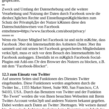
gespeichert.
═
Zweck und Umfang der Datenerhebung und die weitere
Verarbeitung und Nutzung der Daten durch Facebook sowie die
diesbezЭglichen Rechte und EinstellungsmЖglichkeiten zum
Schutz der PrivatsphДre der Nutzer kЖnnen diese den
Datenschutzhinweisen von Facebook
entnehmen═https://www.facebook.com/about/privacy/
═══ ═
Wenn ein Nutzer Mitglied bei Facebook ist und nicht mЖchte, dass
Facebook Эber den Internetauftritt des Anbieters Daten Эber ihn
sammelt und mit seinen bei Facebook gespeicherten Mitgliedsdaten
verknЭpft, muss er sich vor dem Besuch des Internetauftritts bei
Facebook ausloggen. Ebenfalls ist es mЖglich Facebook-Social-
Plugins mit Add-ons fЭr den Browser des Nutzers zu blocken, z.B.
mit dem "Facebook-Blocker".
12.3 zum Einsatz von Twitter
Auf unseren Seiten sind Funktionen des Dienstes Twitter
eingebunden. Diese Funktionen werden angeboten durch die
Twitter Inc., 1355 Market Street, Suite 900, San Francisco, CA
94103, USA. Durch das Benutzen von Twitter und der Funktion
"Re-Tweet" werden die von Ihnen besuchten Webseiten mit Ihrem
Twitter-Account verknЭpft und anderen Nutzern bekannt gegeben.
Dabei werden auch Daten an Twitter Эbertragen. Wir weisen darauf