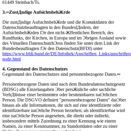
61449 Steinbach/Ts.
3.═ZustДndige AufsichtsbehЖrde
Die zustДndige AufsichtsbehЖrde und die Kontaktdaten der
Datenschutzbeauftragten in den BundeslДndern, der
AufsichtsbehЖrden fЭr den nicht-Жffentlichen Bereich, des
Rundfunks, der Kirchen, in Europa und im Эbrigen Ausland sowie
des Virtuellen DatenschutzbЭros finden Sie unter dem Link der
Bundesbeauftragten fЭr den Datenschutz(BFDI) unter
https://www.bfdi.bund.de/DE/Infothek/Anschriften_Links/anschriften
node.html
4. Gegenstand des Datenschutzes
Gegenstand des Datenschutzes sind personenbezogene Daten.═
Personenbezogene Daten sind nach dem Bundesdatenschutzgesetz
(BDSG) alle Einzelangaben Эber persЖnliche oder sachliche
VerhДltnisse einer bestimmten oder bestimmbaren natЭrlichen
Person. Die DSGVO definiert "personenbezogene Daten" darЭber
hinaus als alle Informationen, die sich auf eine identifizierte oder
identifizierbare natЭrliche Person beziehen; als identifizierbar wird
eine natЭrliche Person angesehen, die direkt oder indirekt,
insbesondere mittels Zuordnung zu einer Kennung wie einem
Namen, zu einer Kennnummer, zu Standortdaten oder zu einer