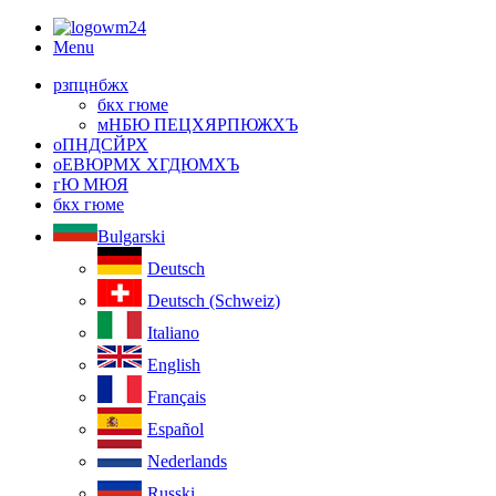
Menu
рзпцнбжх
бкх гюме
мНБЮ ПЕЦХЯРПЮЖХЪ
оПНДСЙРХ
оЕВЮРМХ ХГДЮМХЪ
гЮ МЮЯ
бкх гюме
Bulgarski
Deutsch
Deutsch (Schweiz)
Italiano
English
Français
Español
Nederlands
Russki