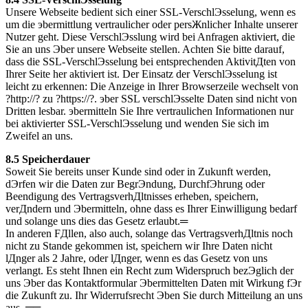
Unsere Webseite bedient sich einer SSL-VerschlЭsselung, wenn es
um die эbermittlung vertraulicher oder persЖnlicher Inhalte unserer
Nutzer geht. Diese VerschlЭsslung wird bei Anfragen aktiviert, die
Sie an uns Эber unsere Webseite stellen. Achten Sie bitte darauf,
dass die SSL-VerschlЭsselung bei entsprechenden AktivitДten von
Ihrer Seite her aktiviert ist. Der Einsatz der VerschlЭsselung ist
leicht zu erkennen: Die Anzeige in Ihrer Browserzeile wechselt von
?http://? zu ?https://?. эber SSL verschlЭsselte Daten sind nicht von
Dritten lesbar. эbermitteln Sie Ihre vertraulichen Informationen nur
bei aktivierter SSL-VerschlЭsselung und wenden Sie sich im
Zweifel an uns.
8.5 Speicherdauer
Soweit Sie bereits unser Kunde sind oder in Zukunft werden,
dЭrfen wir die Daten zur BegrЭndung, DurchfЭhrung oder
Beendigung des VertragsverhДltnisses erheben, speichern,
verДndern und Эbermitteln, ohne dass es Ihrer Einwilligung bedarf
und solange uns dies das Gesetz erlaubt.═
In anderen FДllen, also auch, solange das VertragsverhДltnis noch
nicht zu Stande gekommen ist, speichern wir Ihre Daten nicht
lДnger als 2 Jahre, oder lДnger, wenn es das Gesetz von uns
verlangt. Es steht Ihnen ein Recht zum Widerspruch bezЭglich der
uns Эber das Kontaktformular Эbermittelten Daten mit Wirkung fЭr
die Zukunft zu. Ihr Widerrufsrecht Эben Sie durch Mitteilung an uns
aus. ══