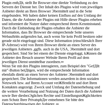
Plugin enthДlt, stellt Ihr Browser eine direkte Verbindung zu den
Servern der Dienste her. Der Inhalt des Plugins wird vom jeweiligen
Anbieter direkt an Ihren Browser Эbermittelt und in die Seite
eingebunden. Wir haben daher keinen Einfluss auf den Umfang der
Daten, die die Anbieter der Plugins mit Hilfe dieser Plugins erheben
und informiert die Nutzer daher entsprechend ihrem Kenntnisstand.
Durch die Einbindung der Plugins erhalten die Anbieter die
Information, dass Ihr Browser die entsprechende Seite unseres
Webauftritts aufgerufen hat, auch wenn Sie kein Profil besitzen oder
gerade nicht eingeloggt sind. Diese Information (einschlieъlich Ihrer
IP-Adresse) wird von Ihrem Browser direkt an einen Server des
jeweiligen Anbieters ,ggfls. auch in die USA, Эbermittelt und dort
gespeichert. Sind Sie bei einem der Dienste eingeloggt, kЖnnen die
Anbieter den Besuch unserer Website Ihrem Profil auf dem
jeweiligen Dienst unmittelbar zuordnen.═
Wenn Sie mit den Plugins interagieren, zum Beispiel den "GefДllt
mir"-Button betДtigen, wird die entsprechende Information
ebenfalls direkt an einen Server der Anbieter Эbermittelt und dort
gespeichert. Die Informationen werden auъerdem in dem sozialen
Netzwerk bzw. auf Ihrem Account verЖffentlicht und dort Ihren
Kontakten angezeigt. Zweck und Umfang der Datenerhebung und
die weitere Verarbeitung und Nutzung der Daten durch die Anbieter
sowie Ihre diesbezЭglichen Rechte und EinstellungsmЖglichkeiten
zum Schutz Ihrer PrivatsphДre entnehmen Sie bitte den
Datenschutzhinweisen der Anbieter. ═