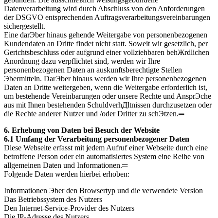
Datenverarbeitung wird durch Abschluss von den Anforderungen
der DSGVO entsprechenden Auftragsverarbeitungsvereinbarungen
sichergestellt.
Eine darЭber hinaus gehende Weitergabe von personenbezogenen
Kundendaten an Dritte findet nicht statt. Soweit wir gesetzlich, per
Gerichtsbeschluss oder aufgrund einer vollziehbaren behЖrdlichen
Anordnung dazu verpflichtet sind, werden wir Ihre
personenbezogenen Daten an auskunftsberechtigte Stellen
Эbermitteln. DarЭber hinaus werden wir Ihre personenbezogenen
Daten an Dritte weitergeben, wenn die Weitergabe erforderlich ist,
um bestehende Vereinbarungen oder unsere Rechte und AnsprЭche
aus mit Ihnen bestehenden SchuldverhДltnissen durchzusetzen oder
die Rechte anderer Nutzer und /oder Dritter zu schЭtzen.═
6. Erhebung von Daten bei Besuch der Website
6.1 Umfang der Verarbeitung personenbezogener Daten
Diese Webseite erfasst mit jedem Aufruf einer Webseite durch eine
betroffene Person oder ein automatisiertes System eine Reihe von
allgemeinen Daten und Informationen.═
Folgende Daten werden hierbei erhoben:
Informationen Эber den Browsertyp und die verwendete Version
Das Betriebssystem des Nutzers
Den Internet-Service-Provider des Nutzers
Die IP-Adresse des Nutzers