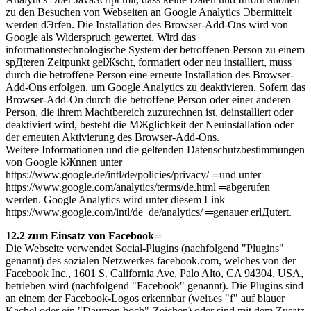
zu den Besuchen von Webseiten an Google Analytics Эbermittelt
werden dЭrfen. Die Installation des Browser-Add-Ons wird von
Google als Widerspruch gewertet. Wird das
informationstechnologische System der betroffenen Person zu einem
spДteren Zeitpunkt gelЖscht, formatiert oder neu installiert, muss
durch die betroffene Person eine erneute Installation des Browser-
Add-Ons erfolgen, um Google Analytics zu deaktivieren. Sofern das
Browser-Add-On durch die betroffene Person oder einer anderen
Person, die ihrem Machtbereich zuzurechnen ist, deinstalliert oder
deaktiviert wird, besteht die MЖglichkeit der Neuinstallation oder
der erneuten Aktivierung des Browser-Add-Ons.
Weitere Informationen und die geltenden Datenschutzbestimmungen
von Google kЖnnen unter
https://www.google.de/intl/de/policies/privacy/ ═und unter
https://www.google.com/analytics/terms/de.html ═abgerufen
werden. Google Analytics wird unter diesem Link
https://www.google.com/intl/de_de/analytics/ ═genauer erlДutert.
12.2 zum Einsatz von Facebook═
Die Webseite verwendet Social-Plugins (nachfolgend "Plugins"
genannt) des sozialen Netzwerkes facebook.com, welches von der
Facebook Inc., 1601 S. California Ave, Palo Alto, CA 94304, USA,
betrieben wird (nachfolgend "Facebook" genannt). Die Plugins sind
an einem der Facebook-Logos erkennbar (weiъes "f" auf blauer
Kachel oder ein "Daumen hoch"-Zeichen) oder sind mit dem Zusatz