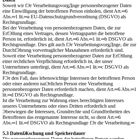
Soweit wir fЭr VerarbeitungsvorgДnge personenbezogener Daten
eine Einwilligung der betroffenen Person einholen, dient Art.═6
Abs.═1 lit.═a EU-Datenschutzgrundverordnung (DSGVO) als
Rechtsgrundlage.
Bei der Verarbeitung von personenbezogenen Daten, die zur
ErfЭllung eines Vertrages, dessen Vertragspartei die betroffene
Person ist, erforderlich ist, dient Art.═6 Abs.═1 lit.═b DSGVO als
Rechtsgrundlage. Dies gilt auch fЭr VerarbeitungsvorgДnge, die zur
DurchfЭhrung vorvertraglicher Maъnahmen erforderlich sind.
Soweit eine Verarbeitung personenbezogener Daten zur ErfЭllung
einer rechtlichen Verpflichtung erforderlich ist, der unser
Unternehmen unterliegt, dient Art.═6 Abs.═1 lit.═c DSGVO als
Rechtsgrundlage.
FЭr den Fall, dass lebenswichtige Interessen der betroffenen Person
oder einer anderen natЭrlichen Person eine Verarbeitung
personenbezogener Daten erforderlich machen, dient Art.═6 Abs.═1
lit.═d DSGVO als Rechtsgrundlage.
Ist die Verarbeitung zur Wahrung eines berechtigten Interesses
unseres Unternehmens oder eines Dritten erforderlich und
Эberwiegen die Interessen, Grundrechte und Grundfreiheiten des
Betroffenen das erstgenannte Interesse nicht, so dient Art.═6
Abs.═1 lit.═f DSGVO als Rechtsgrundlage fЭr die Verarbeitung.═
5.3 DatenlЖschung und Speicherdauer
Die personenbezogenen Daten der betroffenen Person werden