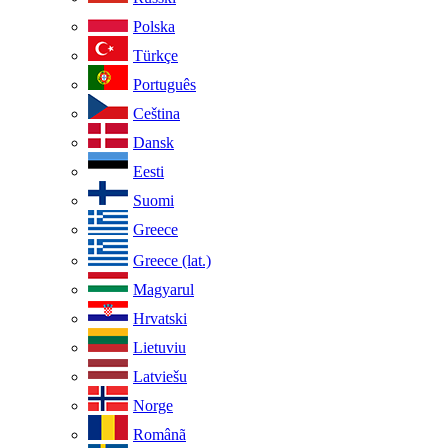
Polska
Türkçe
Português
Ceština
Dansk
Eesti
Suomi
Greece
Greece (lat.)
Magyarul
Hrvatski
Lietuviu
Latviešu
Norge
Românã