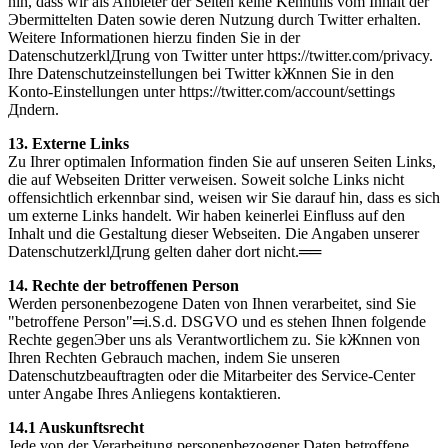
hin, dass wir als Anbieter der Seiten keine Kenntnis vom Inhalt der
Эbermittelten Daten sowie deren Nutzung durch Twitter erhalten.
Weitere Informationen hierzu finden Sie in der
DatenschutzerklДrung von Twitter unter https://twitter.com/privacy.
Ihre Datenschutzeinstellungen bei Twitter kЖnnen Sie in den
Konto-Einstellungen unter https://twitter.com/account/settings
Дndern.
13. Externe Links
Zu Ihrer optimalen Information finden Sie auf unseren Seiten Links,
die auf Webseiten Dritter verweisen. Soweit solche Links nicht
offensichtlich erkennbar sind, weisen wir Sie darauf hin, dass es sich
um externe Links handelt. Wir haben keinerlei Einfluss auf den
Inhalt und die Gestaltung dieser Webseiten. Die Angaben unserer
DatenschutzerklДrung gelten daher dort nicht.══
14. Rechte der betroffenen Person
Werden personenbezogene Daten von Ihnen verarbeitet, sind Sie
"betroffene Person"═i.S.d. DSGVO und es stehen Ihnen folgende
Rechte gegenЭber uns als Verantwortlichem zu. Sie kЖnnen von
Ihren Rechten Gebrauch machen, indem Sie unseren
Datenschutzbeauftragten oder die Mitarbeiter des Service-Center
unter Angabe Ihres Anliegens kontaktieren.
14.1 Auskunftsrecht
Jede von der Verarbeitung personenbezogener Daten betroffene