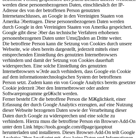
werden diese personenbezogenen Daten, einschlieъlich der IP-
Adresse des von der betroffenen Person genutzten
Internetanschlusses, an Google in den Vereinigten Staaten von
Amerika Эbertragen. Diese personenbezogenen Daten werden
durch Google in den Vereinigten Staaten von Amerika gespeichert.
Google gibt diese Эber das technische Verfahren erhobenen
personenbezogenen Daten unter UmstДnden an Dritte weiter.
Die betroffene Person kann die Setzung von Cookies durch unsere
Webseite, wie oben bereits dargestellt, jederzeit mittels einer
entsprechenden Einstellung des genutzten Internetbrowsers
verhindern und damit der Setzung von Cookies dauerhaft
widersprechen. Eine solche Einstellung des genutzten
Internetbrowsers wЭrde auch verhindern, dass Google ein Cookie
auf dem informationstechnologischen System der betroffenen
Person setzt. Zudem kann ein von Google Analytics bereits gesetzter
Cookie jederzeit Эber den Internetbrowser oder andere
Softwareprogramme gelЖscht werden.
Ferner besteht fЭr die betroffene Person die MЖglichkeit, einer
Erfassung der durch Google Analytics erzeugten, auf eine Nutzung
dieser Webseite bezogenen Daten sowie der Verarbeitung dieser
Daten durch Google zu widersprechen und eine solche zu
verhindern. Hierzu muss die betroffene Person ein Browser-Add-On
unter dem Link https://tools.google.com/dlpage/gaoptout
herunterladen und installieren. Dieses Browser-Add-On teilt Google
Analytics Эber JavaScript mit, dass keine Daten und Informationen