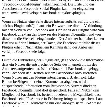
"Facebook-Social-Plugin" gekennzeichnet. Die Liste und das
Aussehen der Facebook-Social-Plugins kann hier eingesehen
werden═https://developers.facebook.com/docs/plugins/
═
Wenn ein Nutzer eine Seite dieses Internetauftritts aufruft, die ein
solches Plugin enthДlt, baut sein Browser eine direkte Verbindung
mit den Servern von Facebook auf. Der Inhalt des Plugins wird von
Facebook direkt an den Browser des Nutzers Эbermittelt und von
diesem in die Webseite eingebunden. Der Anbieter hat daher keinen
Einfluss auf den Umfang der Daten, die Facebook mithilfe dieses
Plugins erhebt. Nach aktuellem Kenntnisstand des Anbieters
verfДhrt Facebook wie folgt:
═
Durch die Einbindung der Plugins erhДlt Facebook die Information,
dass ein Nutzer die entsprechende Seite des Internetauftritts des
Anbieters aufgerufen hat. Ist der Nutzer bei Facebook eingeloggt,
kann Facebook den Besuch seinem Facebook-Konto zuordnen.
Wenn Nutzer mit den Plugins interagieren, z.B. den sog. Like-
Button betДtigen oder einen Kommentar abgeben, wird die
entsprechende Information vom Browser des Nutzers direkt an
Facebook Эbermittelt und dort gespeichert. Falls ein Nutzer kein
Mitglied bei Facebook ist, besteht trotzdem die MЖglichkeit, dass
Facebook seine IP-Adresse in Erfahrung bringt und speichert. Laut
Facebook wird in Deutschland nur eine anonymisierte IP-Adresse