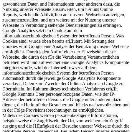
gewonnenen Daten und Informationen unter anderem dazu, die
Nutzung unserer Webseite auszuwerten, um fЭr uns Online-
Reports, welche die AktivitДten auf unseren Webseiten aufzeigen,
zusammenzustellen, und um weitere mit der Nutzung unserer
Webseite in Verbindung stehende Dienstleistungen zu erbringen.
Google Analytics setzt ein Cookie auf dem
informationstechnologischen System der betroffenen Person. Was
Cookies sind, wurde oben bereits erlДutert. Mit Setzung des
Cookies wird Google eine Analyse der Benutzung unserer Webseite
ermЖglicht. Durch jeden Aufruf einer der Einzelseiten dieser
Webseite, die durch den fЭr die Verarbeitung Verantwortlichen
betrieben wird und auf welcher eine Google-Analytics-Komponente
integriert wurde, wird der Internetbrowser auf dem
informationstechnologischen System der betroffenen Person
automatisch durch die jeweilige Google-Analytics-Komponente
veranlasst, Daten zum Zwecke der Online-Analyse an Google zu
Эbermitteln. Im Rahmen dieses technischen Verfahrens erhДlt
Google Kenntnis Эber personenbezogene Daten, wie der IP-
Adresse der betroffenen Person, die Google unter anderem dazu
dienen, die Herkunft der Besucher und Klicks nachzuvollziehen und
in der Folge Provisionsabrechnungen zu ermЖglichen.
Mittels des Cookies werden personenbezogene Informationen,
beispielsweise die Zugriffszeit, der Ort, von welchem ein Zugriff
ausging und die HДufigkeit der Besuche unserer Webseite durch die
betroffene Person, gespeichert. Bei jedem Besuch unserer Webseiten