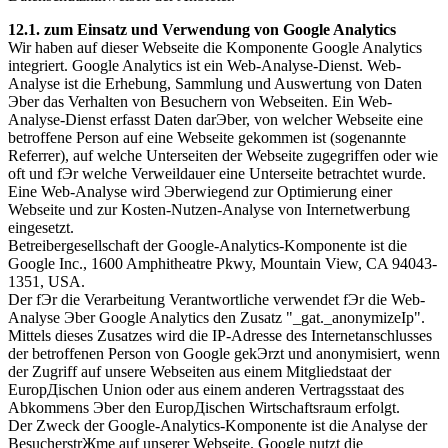
12.1. zum Einsatz und Verwendung von Google Analytics
Wir haben auf dieser Webseite die Komponente Google Analytics
integriert. Google Analytics ist ein Web-Analyse-Dienst. Web-
Analyse ist die Erhebung, Sammlung und Auswertung von Daten
Эber das Verhalten von Besuchern von Webseiten. Ein Web-
Analyse-Dienst erfasst Daten darЭber, von welcher Webseite eine
betroffene Person auf eine Webseite gekommen ist (sogenannte
Referrer), auf welche Unterseiten der Webseite zugegriffen oder wie
oft und fЭr welche Verweildauer eine Unterseite betrachtet wurde.
Eine Web-Analyse wird Эberwiegend zur Optimierung einer
Webseite und zur Kosten-Nutzen-Analyse von Internetwerbung
eingesetzt.
Betreibergesellschaft der Google-Analytics-Komponente ist die
Google Inc., 1600 Amphitheatre Pkwy, Mountain View, CA 94043-
1351, USA.
Der fЭr die Verarbeitung Verantwortliche verwendet fЭr die Web-
Analyse Эber Google Analytics den Zusatz "_gat._anonymizeIp".
Mittels dieses Zusatzes wird die IP-Adresse des Internetanschlusses
der betroffenen Person von Google gekЭrzt und anonymisiert, wenn
der Zugriff auf unsere Webseiten aus einem Mitgliedstaat der
EuropДischen Union oder aus einem anderen Vertragsstaat des
Abkommens Эber den EuropДischen Wirtschaftsraum erfolgt.
Der Zweck der Google-Analytics-Komponente ist die Analyse der
BesucherstrЖme auf unserer Webseite. Google nutzt die