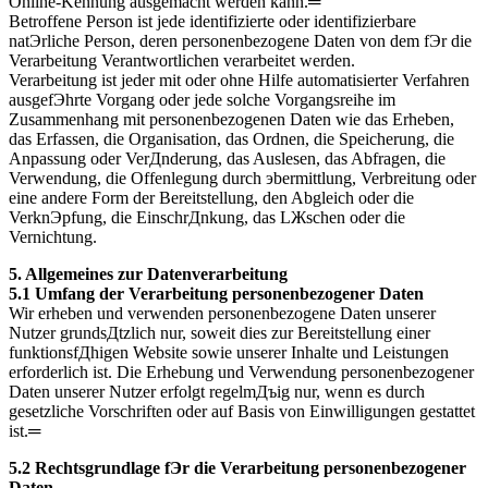
Online-Kennung ausgemacht werden kann.═
Betroffene Person ist jede identifizierte oder identifizierbare
natЭrliche Person, deren personenbezogene Daten von dem fЭr die
Verarbeitung Verantwortlichen verarbeitet werden.
Verarbeitung ist jeder mit oder ohne Hilfe automatisierter Verfahren
ausgefЭhrte Vorgang oder jede solche Vorgangsreihe im
Zusammenhang mit personenbezogenen Daten wie das Erheben,
das Erfassen, die Organisation, das Ordnen, die Speicherung, die
Anpassung oder VerДnderung, das Auslesen, das Abfragen, die
Verwendung, die Offenlegung durch эbermittlung, Verbreitung oder
eine andere Form der Bereitstellung, den Abgleich oder die
VerknЭpfung, die EinschrДnkung, das LЖschen oder die
Vernichtung.
5. Allgemeines zur Datenverarbeitung
5.1 Umfang der Verarbeitung personenbezogener Daten
Wir erheben und verwenden personenbezogene Daten unserer
Nutzer grundsДtzlich nur, soweit dies zur Bereitstellung einer
funktionsfДhigen Website sowie unserer Inhalte und Leistungen
erforderlich ist. Die Erhebung und Verwendung personenbezogener
Daten unserer Nutzer erfolgt regelmДъig nur, wenn es durch
gesetzliche Vorschriften oder auf Basis von Einwilligungen gestattet
ist.═
5.2 Rechtsgrundlage fЭr die Verarbeitung personenbezogener
Daten