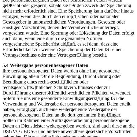
gelЖscht oder gesperrt, sobald sie fЭr den Zweck der Speicherung
nicht mehr erforderlich sind. Eine Speicherung kann darЭber hinaus
erfolgen, wenn dies durch den europДischen oder nationalen
Gesetzgeber in unionsrechtlichen Verordnungen, Gesetzen oder
sonstigen Vorschriften, denen der Verantwortliche unterliegt,
vorgesehen wurde. Eine Sperrung oder LЖschung der Daten erfolgt
auch dann, wenn eine durch die genannten Normen
vorgeschriebene Speicherfrist ablДuft, es sei denn, dass eine
Erforderlichkeit zur weiteren Speicherung der Daten fЭr einen
Vertragsabschluss oder eine VertragserfЭllung besteht.
5.4 Weitergabe personenbezogener Daten
Ihre personenbezogenen Daten werden ohne Ihre gesonderte
Einwilligung allein fЭr die BegrЭndung, DurchfЭhrung oder
Beendigung eines rechtsgeschДftlichen oder
rechtsgeschДftsДhnlichen SchuldverhДltnisses oder zur
DurchfЭhrung unserer Жffentlich-rechtlichen Pflichten verwendet.
Sofern Sie uns eine gesonderte EinwilligungserklДrung fЭr die
Verwendung und Weitergabe der personenbezogenen Daten erteilt
haben, erfolgt ggf. auch eine weitergehende Weitergabe der
personenbezogenen Daten an die dort genannten EmpfДnger.
Sollten im Rahmen einer Auftragsverarbeitung personenbezogene
Daten an Dienstleister weitergegeben werden, sind auch diese an die
DSGVO / BDSG und andere anwendbare gesetzliche Vorschriften
gebunden. Die ausschlieъlich weisungsgebundene