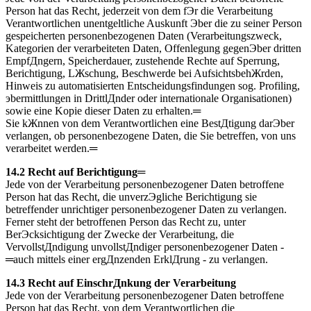
Person hat das Recht, jederzeit von dem fЭr die Verarbeitung
Verantwortlichen unentgeltliche Auskunft Эber die zu seiner Person
gespeicherten personenbezogenen Daten (Verarbeitungszweck,
Kategorien der verarbeiteten Daten, Offenlegung gegenЭber dritten
EmpfДngern, Speicherdauer, zustehende Rechte auf Sperrung,
Berichtigung, LЖschung, Beschwerde bei AufsichtsbehЖrden,
Hinweis zu automatisierten Entscheidungsfindungen sog. Profiling,
эbermittlungen in DrittlДnder oder internationale Organisationen)
sowie eine Kopie dieser Daten zu erhalten.═
Sie kЖnnen von dem Verantwortlichen eine BestДtigung darЭber
verlangen, ob personenbezogene Daten, die Sie betreffen, von uns
verarbeitet werden.═
14.2 Recht auf Berichtigung═
Jede von der Verarbeitung personenbezogener Daten betroffene
Person hat das Recht, die unverzЭgliche Berichtigung sie
betreffender unrichtiger personenbezogener Daten zu verlangen.
Ferner steht der betroffenen Person das Recht zu, unter
BerЭcksichtigung der Zwecke der Verarbeitung, die
VervollstДndigung unvollstДndiger personenbezogener Daten -
═auch mittels einer ergДnzenden ErklДrung - zu verlangen.
14.3 Recht auf EinschrДnkung der Verarbeitung
Jede von der Verarbeitung personenbezogener Daten betroffene
Person hat das Recht, von dem Verantwortlichen die