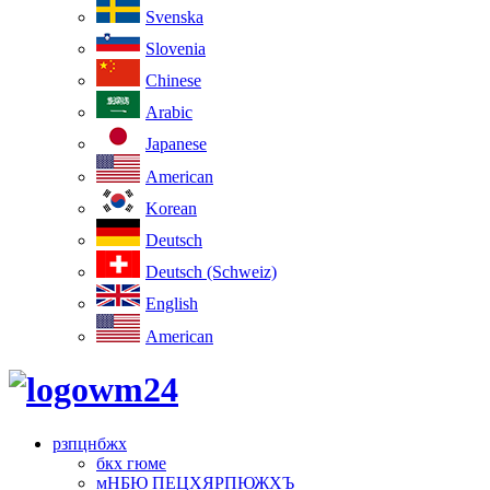
Svenska
Slovenia
Chinese
Arabic
Japanese
American
Korean
Deutsch
Deutsch (Schweiz)
English
American
рзпцнбжх
бкх гюме
мНБЮ ПЕЦХЯРПЮЖХЪ