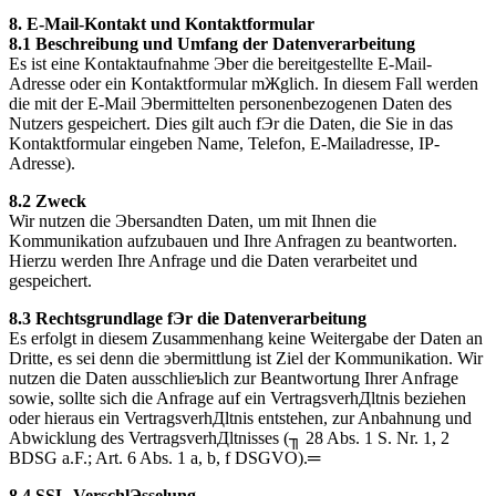
8. E-Mail-Kontakt und Kontaktformular
8.1 Beschreibung und Umfang der Datenverarbeitung
Es ist eine Kontaktaufnahme Эber die bereitgestellte E-Mail-
Adresse oder ein Kontaktformular mЖglich. In diesem Fall werden
die mit der E-Mail Эbermittelten personenbezogenen Daten des
Nutzers gespeichert. Dies gilt auch fЭr die Daten, die Sie in das
Kontaktformular eingeben Name, Telefon, E-Mailadresse, IP-
Adresse).
8.2 Zweck
Wir nutzen die Эbersandten Daten, um mit Ihnen die
Kommunikation aufzubauen und Ihre Anfragen zu beantworten.
Hierzu werden Ihre Anfrage und die Daten verarbeitet und
gespeichert.
8.3 Rechtsgrundlage fЭr die Datenverarbeitung
Es erfolgt in diesem Zusammenhang keine Weitergabe der Daten an
Dritte, es sei denn die эbermittlung ist Ziel der Kommunikation. Wir
nutzen die Daten ausschlieъlich zur Beantwortung Ihrer Anfrage
sowie, sollte sich die Anfrage auf ein VertragsverhДltnis beziehen
oder hieraus ein VertragsverhДltnis entstehen, zur Anbahnung und
Abwicklung des VertragsverhДltnisses (╖ 28 Abs. 1 S. Nr. 1, 2
BDSG a.F.; Art. 6 Abs. 1 a, b, f DSGVO).═
8.4 SSL-VerschlЭsselung