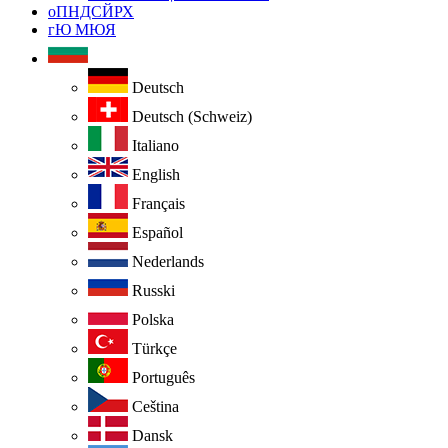
оПНДСЙРХ
гЮ МЮЯ
Deutsch
Deutsch (Schweiz)
Italiano
English
Français
Español
Nederlands
Russki
Polska
Türkçe
Português
Ceština
Dansk