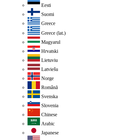
Eesti
Suomi
Greece
Greece (lat.)
Magyarul
Hrvatski
Lietuviu
Latviešu
Norge
Românã
Svenska
Slovenia
Chinese
Arabic
Japanese