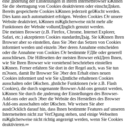
eine дnderung der Einstellungen in Ihrem Internetbrowser kЖnnen
Sie die эbertragung von Cookies deaktivieren oder einschrДnken.
Bereits gespeicherte Cookies kЖnnen jederzeit gelЖscht werden.
Dies kann auch automatisiert erfolgen. Werden Cookies fЭr unsere
Website deaktiviert, kЖnnen mЖglicherweise nicht mehr alle
Funktionen der Website vollumfДnglich genutzt werden.
Die meisten Browser (z.B. Firefox, Chrome, Internet Explorer,
Safari, etc.) akzeptieren Cookies standardmДъig. Sie kЖnnen Ihren
Browser aber so einstellen, dass Sie Эber das Setzen von Cookies
informiert werden und einzeln Эber deren Annahme entscheiden
oder die Annahme von Cookies fЭr bestimmte FДlle oder generell
ausschlieъen. Die Hilfeseiten der meisten Browser erklДren Ihnen,
wie Sie Ihren Browser wie vorstehend beschrieben einstellen
kЖnnen. Ferner erfahren Sie dort in der Regel auch, was Sie tun
mЭssen, damit Ihr Browser Sie Эber den Erhalt eines neuen
Cookies informiert und wie Sie sДmtliche erhaltenen Cookies
ausschalten oder lЖschen. дhnliche Funktionen (wie z.B. Flash
Cookies), die durch sogenannte Browser-Add-ons genutzt werden,
kЖnnen Sie durch die дnderung der Einstellungen des Browser-
Add-ons oder auch Эber die Website des Herstellers des Browser
Add-ons ausschalten oder lЖschen. Wir weisen Sie aber
ausdrЭcklich darauf hin, dass Ihnen bestimmte Features auf unseren
Internetseiten nicht zur VerfЭgung stehen, und einige Webseiten
mЖglicherweise nicht richtig angezeigt werden, wenn Sie Cookies
deaktivieren.═