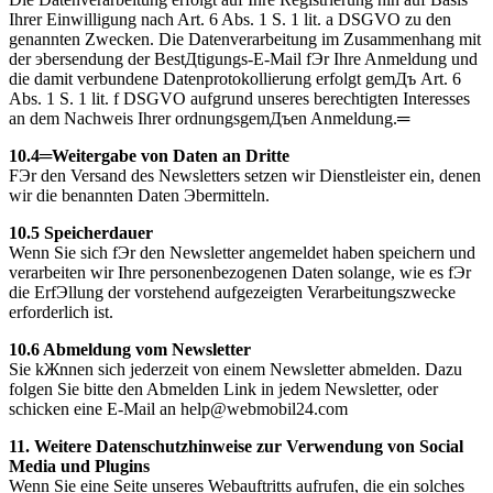
Ihrer Einwilligung nach Art. 6 Abs. 1 S. 1 lit. a DSGVO zu den
genannten Zwecken. Die Datenverarbeitung im Zusammenhang mit
der эbersendung der BestДtigungs-E-Mail fЭr Ihre Anmeldung und
die damit verbundene Datenprotokollierung erfolgt gemДъ Art. 6
Abs. 1 S. 1 lit. f DSGVO aufgrund unseres berechtigten Interesses
an dem Nachweis Ihrer ordnungsgemДъen Anmeldung.═
10.4═Weitergabe von Daten an Dritte
FЭr den Versand des Newsletters setzen wir Dienstleister ein, denen
wir die benannten Daten Эbermitteln.
10.5 Speicherdauer
Wenn Sie sich fЭr den Newsletter angemeldet haben speichern und
verarbeiten wir Ihre personenbezogenen Daten solange, wie es fЭr
die ErfЭllung der vorstehend aufgezeigten Verarbeitungszwecke
erforderlich ist.
10.6 Abmeldung vom Newsletter
Sie kЖnnen sich jederzeit von einem Newsletter abmelden. Dazu
folgen Sie bitte den Abmelden Link in jedem Newsletter, oder
schicken eine E-Mail an help@webmobil24.com
11. Weitere Datenschutzhinweise zur Verwendung von Social
Media und Plugins
Wenn Sie eine Seite unseres Webauftritts aufrufen, die ein solches