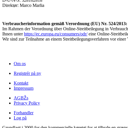
D-U-N-S: 328162818
Direktør: Marco Marlia
Verbraucherinformation gemäß Verordnung (EU) Nr. 524/2013:
Im Rahmen der Verordnung über Online-Streitbeilegung in Verbrauch
Ihnen unter
https://ec.europa.eu/consumers/odr/
eine Online-Streitbe
Wir sind zur Teilnahme an einem Streitbeilegungsverfahren vor einer V
Om os
Registrér på ny
Kontakt
Impressum
AGBŽs
Privacy Policy
Forhandler
Log på
Grundlagt i 2000 for den kommercielle køretøj for at tilbyde en græns