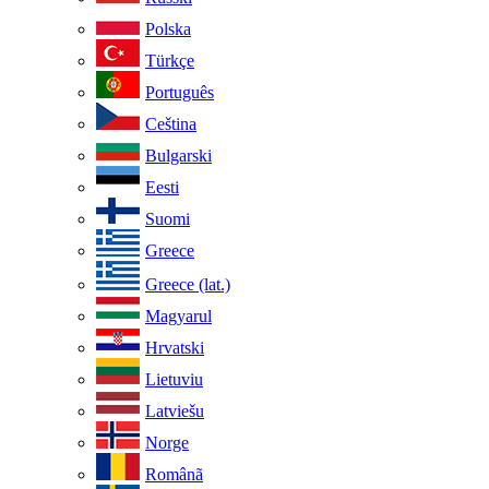
Polska
Türkçe
Português
Ceština
Bulgarski
Eesti
Suomi
Greece
Greece (lat.)
Magyarul
Hrvatski
Lietuviu
Latviešu
Norge
Românã