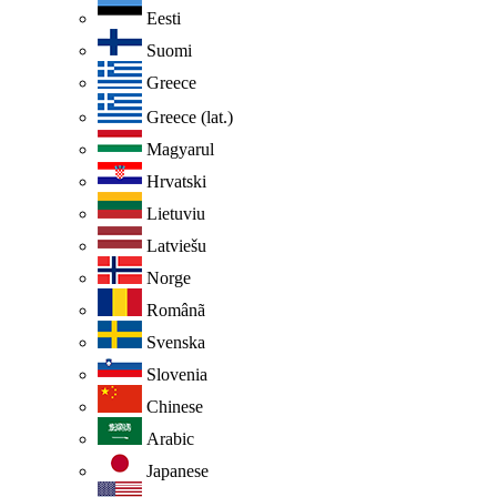
Eesti
Suomi
Greece
Greece (lat.)
Magyarul
Hrvatski
Lietuviu
Latviešu
Norge
Românã
Svenska
Slovenia
Chinese
Arabic
Japanese