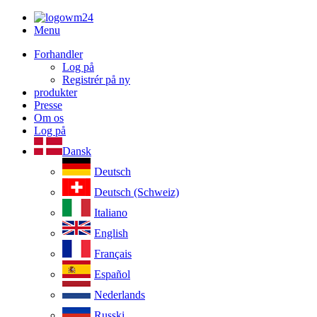
Menu
Forhandler
Log på
Registrér på ny
produkter
Presse
Om os
Log på
Dansk
Deutsch
Deutsch (Schweiz)
Italiano
English
Français
Español
Nederlands
Russki