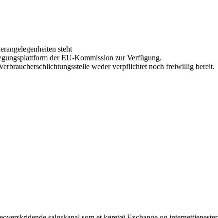
erangelegenheiten steht
ilegungsplattform der EU-Kommission zur Verfügung.
erbraucherschlichtungsstelle weder verpflichtet noch freiwillig bereit.
eoverskridende salgskanal som et køretøj Exchange og internettjenester 