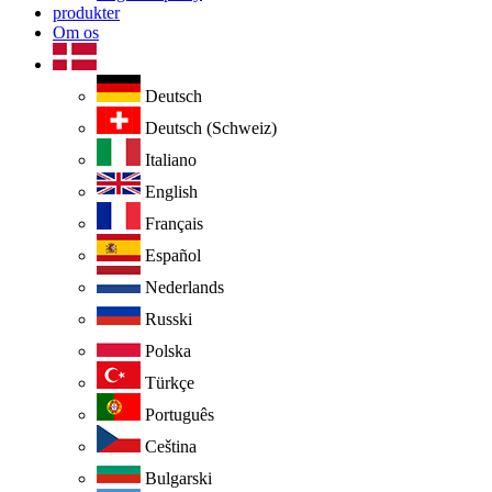
produkter
Om os
Deutsch
Deutsch (Schweiz)
Italiano
English
Français
Español
Nederlands
Russki
Polska
Türkçe
Português
Ceština
Bulgarski