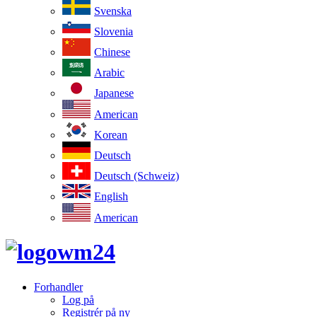
Svenska
Slovenia
Chinese
Arabic
Japanese
American
Korean
Deutsch
Deutsch (Schweiz)
English
American
Forhandler
Log på
Registrér på ny