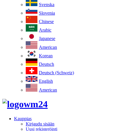
Svenska
Slovenia
Chinese
Arabic
Japanese
American
Korean
Deutsch
Deutsch (Schweiz)
English
American
Kauppias
Kirjaudu sisään
Uusi rekisteröinti