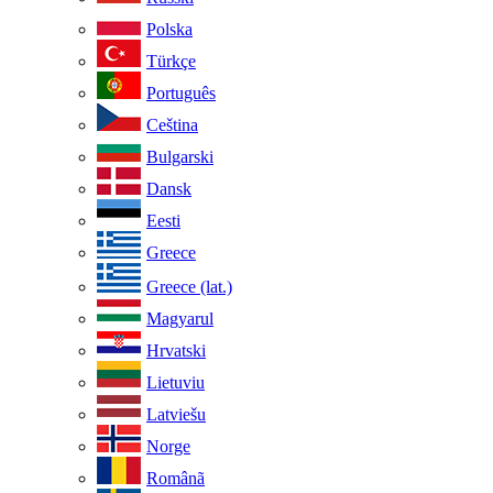
Polska
Türkçe
Português
Ceština
Bulgarski
Dansk
Eesti
Greece
Greece (lat.)
Magyarul
Hrvatski
Lietuviu
Latviešu
Norge
Românã