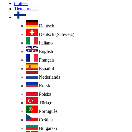
tuotteet
Tietoa meistä
Deutsch
Deutsch (Schweiz)
Italiano
English
Français
Español
Nederlands
Russki
Polska
Türkçe
Português
Ceština
Bulgarski