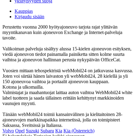
yksityisyyden suoja
Kauppias
Kirjaudu sisään
Perustettu vuonna 2000 hyötyajoneuvo tarjota rajat ylittävän
myyntikanavan kuin ajoneuvon Exchange ja Internet-palveluja
tavoite.
Valikoiman palveluja sisältyy alussa 15-kielen ajoneuvon esityksen,
viedä ajoneuvon tiedot painamalla painiketta sitten kolme suurta
vaihtoa ja ajoneuvon hallinnan perusta nykypäivän OfficeCat.
Vuosien mittaan tehospektristä webMobil24 on jatkuvassa kasvussa.
Joten voi siirtää hänen laivaston yli webMobil24, 28 kielellä ja yli
150 ajoneuvoa vaihtoa ja portaalit ajoneuvon kauppaan.
Kotona ja ulkomailla.
Valmistajat ja maahantuojat laittaa auton vaihtoa WebMobil24 white
label tuotteen ja saada tällainen erittäin kehittynyt markkinoiden
vaunujen myynti.
Tänään webMobil24 toimii kansainvälinen ja kielitaitoinen 28-
ajoneuvojen markkinapaikka internetissä, jolla on toimipisteet
Saksassa, Sveitsissä ja Italiassa.
Volvo
Opel
Suzuki
Subaru
Kia
Kia (Österreich)