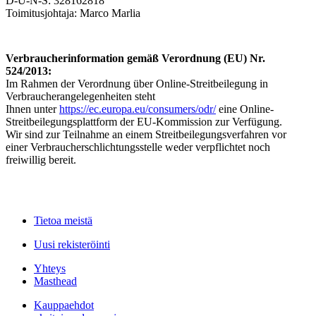
D-U-N-S: 328162818
Toimitusjohtaja: Marco Marlia
Verbraucherinformation gemäß Verordnung (EU) Nr.
524/2013:
Im Rahmen der Verordnung über Online-Streitbeilegung in
Verbraucherangelegenheiten steht
Ihnen unter
https://ec.europa.eu/consumers/odr/
eine Online-
Streitbeilegungsplattform der EU-Kommission zur Verfügung.
Wir sind zur Teilnahme an einem Streitbeilegungsverfahren vor
einer Verbraucherschlichtungsstelle weder verpflichtet noch
freiwillig bereit.
Tietoa meistä
Uusi rekisteröinti
Yhteys
Masthead
Kauppaehdot