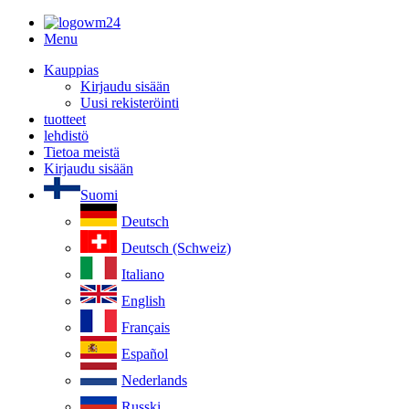
Menu
Kauppias
Kirjaudu sisään
Uusi rekisteröinti
tuotteet
lehdistö
Tietoa meistä
Kirjaudu sisään
Suomi
Deutsch
Deutsch (Schweiz)
Italiano
English
Français
Español
Nederlands
Russki