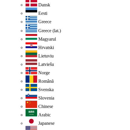
Dansk
Eesti
Greece
Greece (lat.)
Magyarul
Hrvatski
Lietuviu
Latviešu
Norge
Românã
Svenska
Slovenia
Chinese
Arabic
Japanese