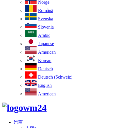
Norge
Românã
Svenska
Slovenia
Arabic
Japanese
American
Korean
Deutsch
Deutsch (Schweiz)
English
American
汽商