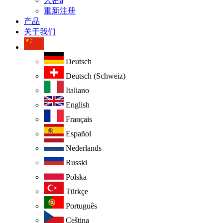
入密a
重新注册
产品
关于我们
Deutsch
Deutsch (Schweiz)
Italiano
English
Français
Español
Nederlands
Russki
Polska
Türkçe
Português
Ceština