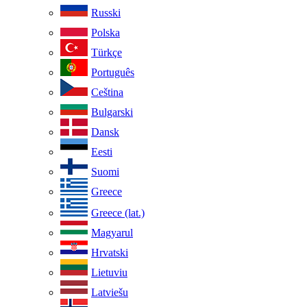
Russki
Polska
Türkçe
Português
Ceština
Bulgarski
Dansk
Eesti
Suomi
Greece
Greece (lat.)
Magyarul
Hrvatski
Lietuviu
Latviešu