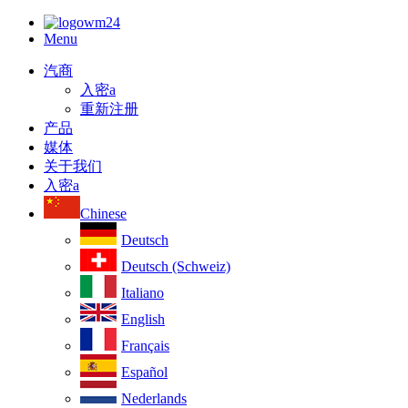
Menu
汽商
入密a
重新注册
产品
媒体
关于我们
入密a
Chinese
Deutsch
Deutsch (Schweiz)
Italiano
English
Français
Español
Nederlands