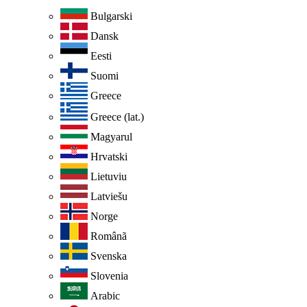
Bulgarski
Dansk
Eesti
Suomi
Greece
Greece (lat.)
Magyarul
Hrvatski
Lietuviu
Latviešu
Norge
Românã
Svenska
Slovenia
Arabic