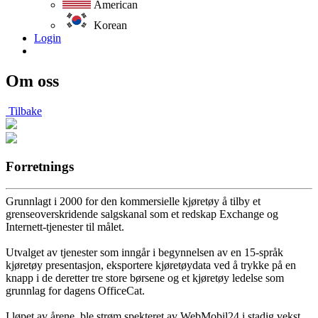
American
Korean
Login
Om oss
Tilbake
Forretnings
Grunnlagt i 2000 for den kommersielle kjøretøy å tilby et
grenseoverskridende salgskanal som et redskap Exchange og
Internett-tjenester til målet.
Utvalget av tjenester som inngår i begynnelsen av en 15-språk
kjøretøy presentasjon, eksportere kjøretøydata ved å trykke på en
knapp i de deretter tre store børsene og et kjøretøy ledelse som
grunnlag for dagens OfficeCat.
I løpet av årene, ble strøm spekteret av WebMobil24 i stadig vekst.