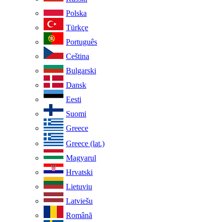
Polska
Türkçe
Português
Ceština
Bulgarski
Dansk
Eesti
Suomi
Greece
Greece (lat.)
Magyarul
Hrvatski
Lietuviu
Latviešu
Românã