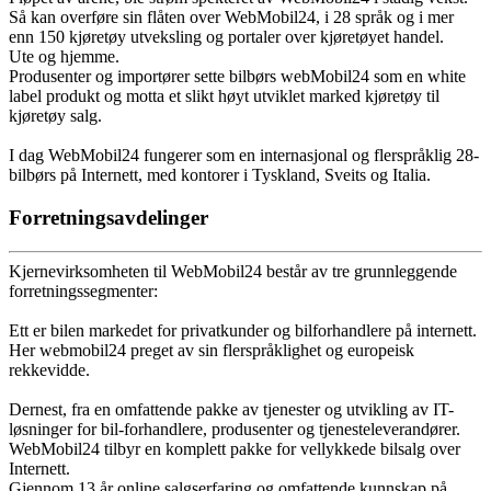
Så kan overføre sin flåten over WebMobil24, i 28 språk og i mer
enn 150 kjøretøy utveksling og portaler over kjøretøyet handel.
Ute og hjemme.
Produsenter og importører sette bilbørs webMobil24 som en white
label produkt og motta et slikt høyt utviklet marked kjøretøy til
kjøretøy salg.
I dag WebMobil24 fungerer som en internasjonal og flerspråklig 28-
bilbørs på Internett, med kontorer i Tyskland, Sveits og Italia.
Forretningsavdelinger
Kjernevirksomheten til WebMobil24 består av tre grunnleggende
forretningssegmenter:
Ett er bilen markedet for privatkunder og bilforhandlere på internett.
Her webmobil24 preget av sin flerspråklighet og europeisk
rekkevidde.
Dernest, fra en omfattende pakke av tjenester og utvikling av IT-
løsninger for bil-forhandlere, produsenter og tjenesteleverandører.
WebMobil24 tilbyr en komplett pakke for vellykkede bilsalg over
Internett.
Gjennom 13 år online salgserfaring og omfattende kunnskap på