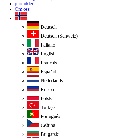
produkter
Om oss
Deutsch
Deutsch (Schweiz)
Italiano
English
Français
Español
Nederlands
Russki
Polska
Türkçe
Português
Ceština
Bulgarski