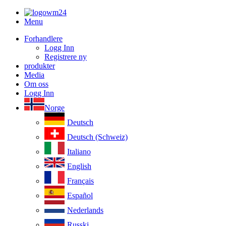
Menu
Forhandlere
Logg Inn
Registrere ny
produkter
Media
Om oss
Logg Inn
Norge
Deutsch
Deutsch (Schweiz)
Italiano
English
Français
Español
Nederlands
Russki