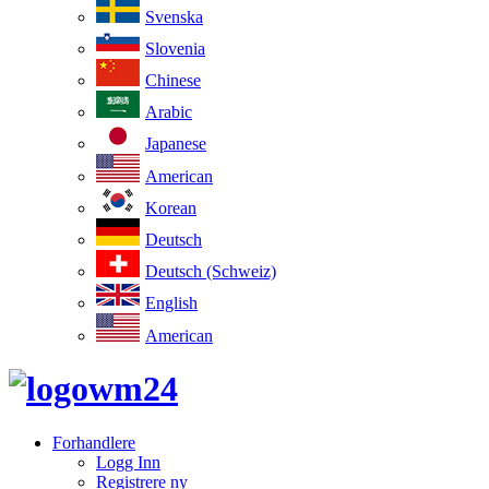
Svenska
Slovenia
Chinese
Arabic
Japanese
American
Korean
Deutsch
Deutsch (Schweiz)
English
American
Forhandlere
Logg Inn
Registrere ny