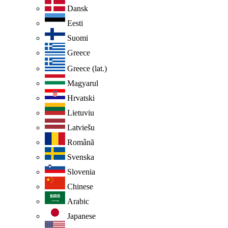
Dansk
Eesti
Suomi
Greece
Greece (lat.)
Magyarul
Hrvatski
Lietuviu
Latviešu
Românã
Svenska
Slovenia
Chinese
Arabic
Japanese