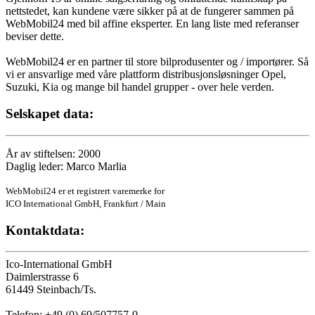
nettstedet, kan kundene være sikker på at de fungerer sammen på
WebMobil24 med bil affine eksperter. En lang liste med referanser
beviser dette.
WebMobil24 er en partner til store bilprodusenter og / importører. Så
vi er ansvarlige med våre plattform distribusjonsløsninger Opel,
Suzuki, Kia og mange bil handel grupper - over hele verden.
Selskapet data:
År av stiftelsen: 2000
Daglig leder: Marco Marlia
WebMobil24 er et registrert varemerke for
ICO International GmbH, Frankfurt / Main
Kontaktdata:
Ico-International GmbH
Daimlerstrasse 6
61449 Steinbach/Ts.
Telefon: +49 (0) 69/507757-0