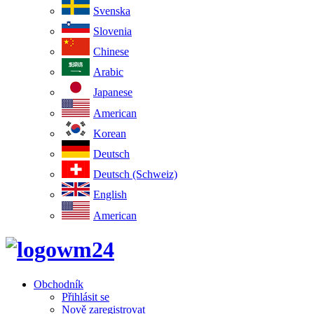
Svenska
Slovenia
Chinese
Arabic
Japanese
American
Korean
Deutsch
Deutsch (Schweiz)
English
American
Obchodník
Přihlásit se
Nově zaregistrovat