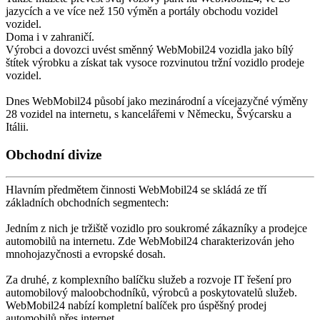
jazycích a ve více než 150 výměn a portály obchodu vozidel
vozidel.
Doma i v zahraničí.
Výrobci a dovozci uvést směnný WebMobil24 vozidla jako bílý
štítek výrobku a získat tak vysoce rozvinutou tržní vozidlo prodeje
vozidel.
Dnes WebMobil24 působí jako mezinárodní a vícejazyčné výměny
28 vozidel na internetu, s kancelářemi v Německu, Švýcarsku a
Itálii.
Obchodní divize
Hlavním předmětem činnosti WebMobil24 se skládá ze tří
základních obchodních segmentech:
Jedním z nich je tržiště vozidlo pro soukromé zákazníky a prodejce
automobilů na internetu. Zde WebMobil24 charakterizován jeho
mnohojazyčnosti a evropské dosah.
Za druhé, z komplexního balíčku služeb a rozvoje IT řešení pro
automobilový maloobchodníků, výrobců a poskytovatelů služeb.
WebMobil24 nabízí kompletní balíček pro úspěšný prodej
automobilů přes internet.