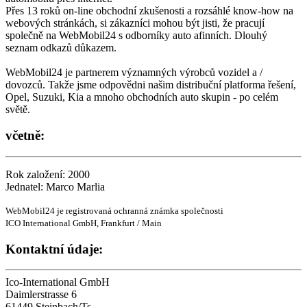
Přes 13 roků on-line obchodní zkušenosti a rozsáhlé know-how na
webových stránkách, si zákazníci mohou být jisti, že pracují
společně na WebMobil24 s odborníky auto afinních. Dlouhý
seznam odkazů důkazem.
WebMobil24 je partnerem významných výrobců vozidel a /
dovozců. Takže jsme odpovědni našim distribuční platforma řešení,
Opel, Suzuki, Kia a mnoho obchodních auto skupin - po celém
světě.
včetně:
Rok založení: 2000
Jednatel: Marco Marlia
WebMobil24 je registrovaná ochranná známka společnosti
ICO International GmbH, Frankfurt / Main
Kontaktní údaje:
Ico-International GmbH
Daimlerstrasse 6
61449 Steinbach/Ts.