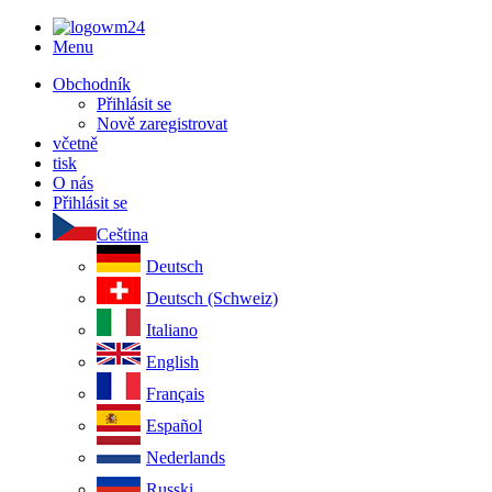
Menu
Obchodník
Přihlásit se
Nově zaregistrovat
včetně
tisk
O nás
Přihlásit se
Ceština
Deutsch
Deutsch (Schweiz)
Italiano
English
Français
Español
Nederlands
Russki