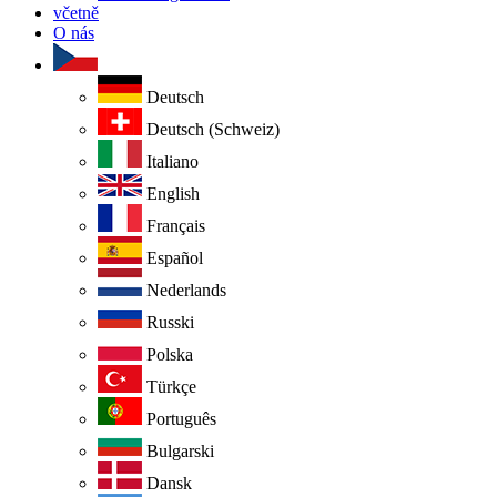
včetně
O nás
Deutsch
Deutsch (Schweiz)
Italiano
English
Français
Español
Nederlands
Russki
Polska
Türkçe
Português
Bulgarski
Dansk