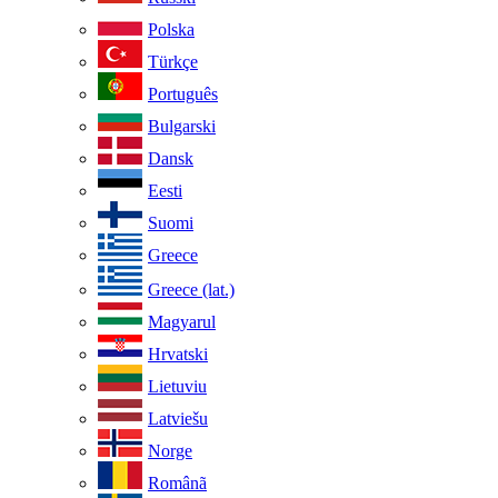
Polska
Türkçe
Português
Bulgarski
Dansk
Eesti
Suomi
Greece
Greece (lat.)
Magyarul
Hrvatski
Lietuviu
Latviešu
Norge
Românã