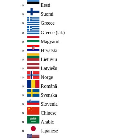
Eesti
Suomi
Greece
Greece (lat.)
Magyarul
Hrvatski
Lietuviu
Latviešu
Norge
Românã
Svenska
Slovenia
Chinese
Arabic
Japanese