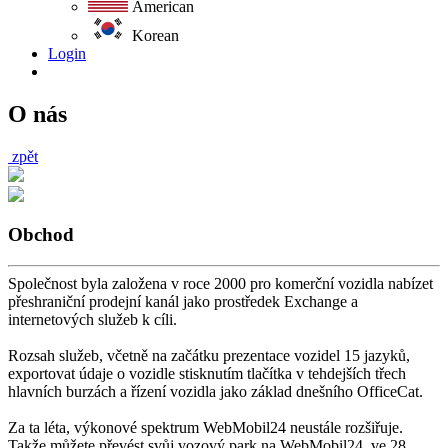
American
Korean
Login
O nás
zpět
Obchod
Společnost byla založena v roce 2000 pro komerční vozidla nabízet
přeshraniční prodejní kanál jako prostředek Exchange a
internetových služeb k cíli.
Rozsah služeb, včetně na začátku prezentace vozidel 15 jazyků,
exportovat údaje o vozidle stisknutím tlačítka v tehdejších třech
hlavních burzách a řízení vozidla jako základ dnešního OfficeCat.
Za ta léta, výkonové spektrum WebMobil24 neustále rozšiřuje.
Takže můžete převést svůj vozový park na WebMobil24, ve 28